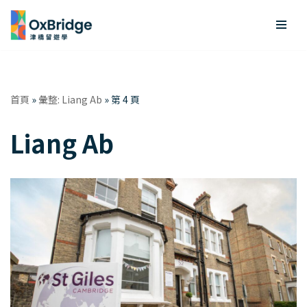
Skip
to
content
首頁
»
彙整: Liang Ab
»
第 4 頁
Liang Ab