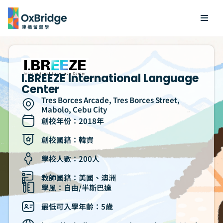
Skip
to
content
I.BREEZE International Language
Center
Tres Borces Arcade, Tres Borces Street,
Mabolo, Cebu City
創校年份：2018年
創校國籍：韓資
學校人數：200人
教師國籍：美國、澳洲
學風：自由/半斯巴達
最低可入學年齡：5歲